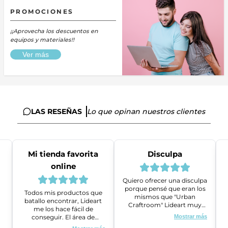
PROMOCIONES
¡¡Aprovecha los descuentos en
equipos y materiales!!
Ver más
LAS RESEÑAS
Lo que opinan nuestros clientes
Mi tienda favorita
Disculpa
online
Quiero ofrecer una disculpa
porque pensé que eran los
Todos mis productos que
mismos que "Urban
batallo encontrar, Lideart
Craftroom" Lideart muy
me los hace fácil de
amables me ayudaron a
conseguir. El área de
Mostrar más
gestionar un problema que
ventas es super amable y