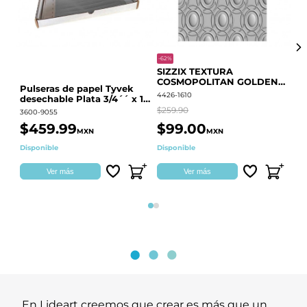
-62%
-20
SIZZIX TEXTURA
CO
COSMOPOLITAN GOLDEN
RE
Pulseras de papel Tyvek
RINGS S.PARK 666700
QU
4426-1610
441
desechable Plata 3/4´´ x 10
´´
$259.90
$18
3600-9055
$459.99
$99.00
$
MXN
MXN
Disponible
Disponible
Ag
Ver más
Ver más
Página 1
Página 2
En Lideart creemos que crear es más que un