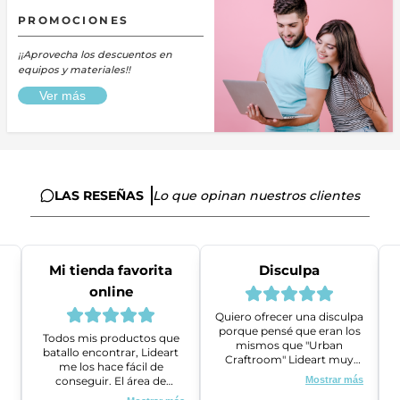
PROMOCIONES
¡¡Aprovecha los descuentos en
equipos y materiales!!
Ver más
LAS RESEÑAS
Lo que opinan nuestros clientes
Mi tienda favorita
Disculpa
online
Quiero ofrecer una disculpa
porque pensé que eran los
Todos mis productos que
mismos que "Urban
batallo encontrar, Lideart
Craftroom" Lideart muy
me los hace fácil de
amables me ayudaron a
conseguir. El área de
Mostrar más
gestionar un problema que
ventas es super amable y