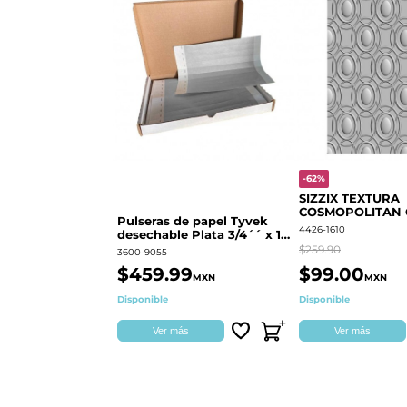
-62%
SIZZIX TEXTURA
COSMOPOLITAN
Pulseras de papel Tyvek
RINGS S.PARK 
4426-1610
desechable Plata 3/4´´ x 10
´´
$259.90
3600-9055
$459.99
$99.00
MXN
MXN
Disponible
Disponible
Ver más
Ver más