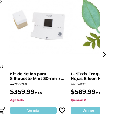
ut
Kit de Sellos para
L- Sizzix Troquel Grueso
Pl
Silhouette Mint 30mm x
Hojas Eileen Hull | 661111
Sw
60mm
4420-2260
4426-1005
49
$359.99
$589.99
$
MXN
MXN
Agotado
Quedan 2
Qu
Ver más
Ver más