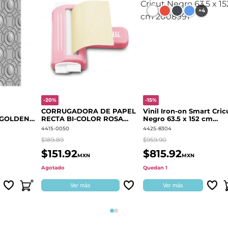
+4
-20%
-15%
CORRUGADORA DE PAPEL
Vinil Iron-on Smart Cric
 GOLDEN
RECTA BI-COLOR ROSA
Negro 63.5 x 152 cm
666700
QUELLI
2008991
4415-0050
4425-8304
$189.89
$959.90
$151.92
$815.92
MXN
MXN
Agotado
Quedan 1
Ver más
Ver más
Página 1
Página 2