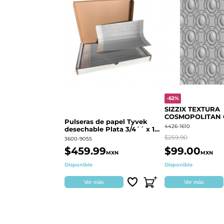
-62%
SIZZIX TEXTURA
COSMOPOLITAN
Pulseras de papel Tyvek
RINGS S.PARK 
4426-1610
desechable Plata 3/4´´ x 10
´´
$259.90
3600-9055
$459.99
$99.00
MXN
MXN
Disponible
Disponible
Ver más
Ver más