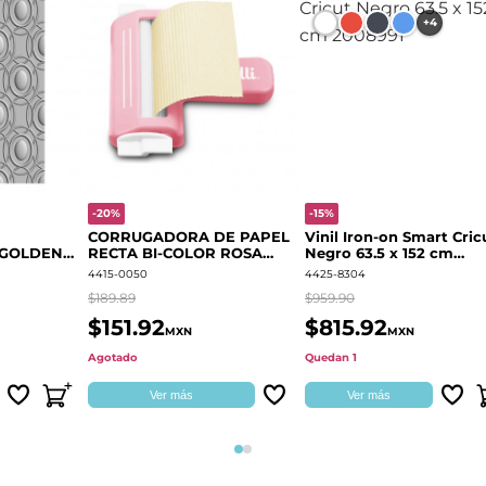
+4
-20%
-15%
CORRUGADORA DE PAPEL
Vinil Iron-on Smart Cric
 GOLDEN
RECTA BI-COLOR ROSA
Negro 63.5 x 152 cm
666700
QUELLI
2008991
4415-0050
4425-8304
$189.89
$959.90
$151.92
$815.92
MXN
MXN
Agotado
Quedan 1
Ver más
Ver más
Página 1
Página 2