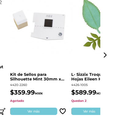
ut
Kit de Sellos para
L- Sizzix Troquel Grueso
Pl
Silhouette Mint 30mm x
Hojas Eileen Hull | 661111
Sw
60mm
4420-2260
4426-1005
49
$359.99
$589.99
$
MXN
MXN
Agotado
Quedan 2
Qu
Ver más
Ver más