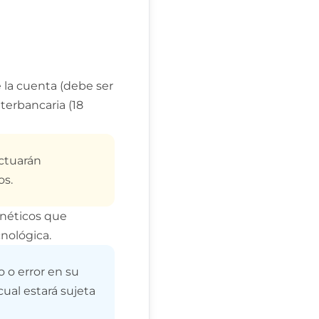
 la cuenta (debe ser
terbancaria (18
ectuarán
os.
gnéticos que
nológica.
o o error en su
cual estará sujeta