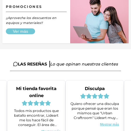
PROMOCIONES
¡¡Aprovecha los descuentos en
equipos y materiales!!
Ver más
LAS RESEÑAS
Lo que opinan nuestros clientes
Mi tienda favorita
Disculpa
online
Quiero ofrecer una disculpa
porque pensé que eran los
Todos mis productos que
mismos que "Urban
batallo encontrar, Lideart
Craftroom" Lideart muy
me los hace fácil de
amables me ayudaron a
conseguir. El área de
Mostrar más
gestionar un problema que
ventas es super amable y