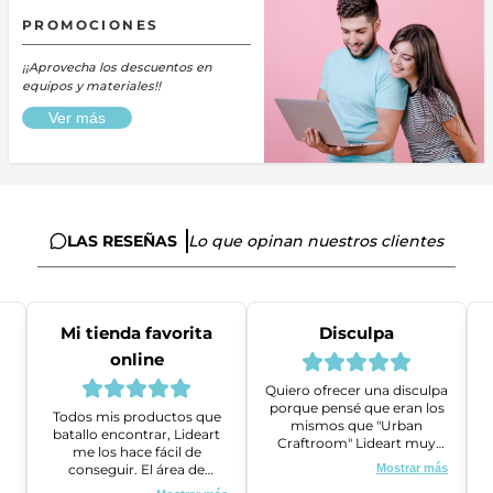
PROMOCIONES
¡¡Aprovecha los descuentos en
equipos y materiales!!
Ver más
LAS RESEÑAS
Lo que opinan nuestros clientes
Mi tienda favorita
Disculpa
online
Quiero ofrecer una disculpa
porque pensé que eran los
Todos mis productos que
mismos que "Urban
batallo encontrar, Lideart
Craftroom" Lideart muy
me los hace fácil de
amables me ayudaron a
conseguir. El área de
Mostrar más
gestionar un problema que
ventas es super amable y