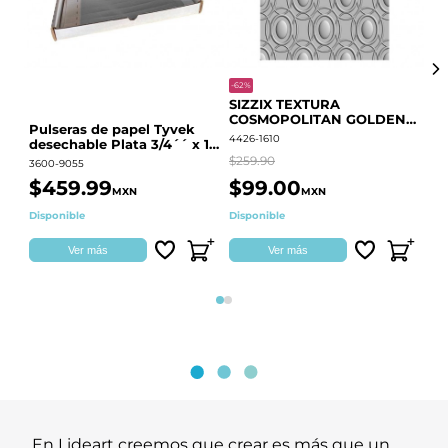
-62%
-20
SIZZIX TEXTURA
CO
COSMOPOLITAN GOLDEN
RE
Pulseras de papel Tyvek
RINGS S.PARK 666700
QU
4426-1610
441
desechable Plata 3/4´´ x 10
´´
$259.90
$18
3600-9055
$459.99
$99.00
$
MXN
MXN
Disponible
Disponible
Ag
Ver más
Ver más
Página 1
Página 2
En Lideart creemos que crear es más que un