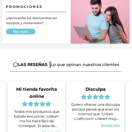
PROMOCIONES
¡¡Aprovecha los descuentos en
equipos y materiales!!
Ver más
LAS RESEÑAS
Lo que opinan nuestros clientes
Mi tienda favorita
Disculpa
online
Quiero ofrecer una disculpa
porque pensé que eran los
Todos mis productos que
mismos que "Urban
batallo encontrar, Lideart
Craftroom" Lideart muy
me los hace fácil de
amables me ayudaron a
conseguir. El área de
Mostrar más
gestionar un problema que
ventas es super amable y