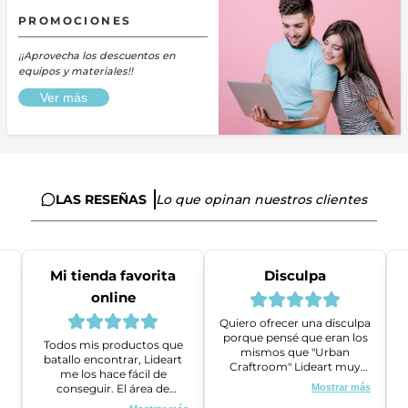
PROMOCIONES
¡¡Aprovecha los descuentos en
equipos y materiales!!
Ver más
LAS RESEÑAS
Lo que opinan nuestros clientes
Mi tienda favorita
Disculpa
online
Quiero ofrecer una disculpa
porque pensé que eran los
Todos mis productos que
mismos que "Urban
batallo encontrar, Lideart
Craftroom" Lideart muy
me los hace fácil de
amables me ayudaron a
conseguir. El área de
Mostrar más
gestionar un problema que
ventas es super amable y