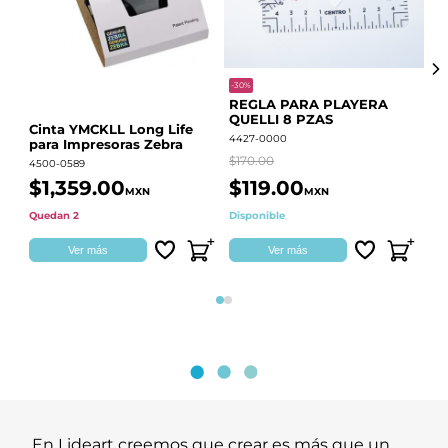
-30%
-68
REGLA PARA PLAYERA
Vi
QUELLI 8 PZAS
22
Cinta YMCKLL Long Life
4427-0000
442
para Impresoras Zebra
$170.00
$39
4500-0589
$1,359.00
$119.00
$
MXN
MXN
Quedan 2
Disponible
Dis
Ver más
Ver más
Página 1
Página 2
En Lideart creemos que crear es más que un