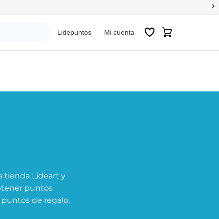
Sig
Lidepuntos
Mi cuenta
 tienda Lideart y
btener puntos
 puntos de regalo.