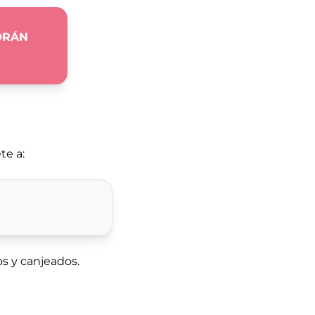
DRÁN
te a:
os y canjeados.