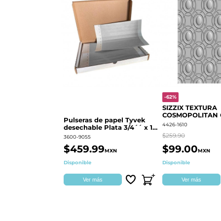
-62%
SIZZIX TEXTURA
COSMOPOLITAN
Pulseras de papel Tyvek
RINGS S.PARK 
4426-1610
desechable Plata 3/4´´ x 10
´´
$259.90
3600-9055
$459.99
$99.00
MXN
MXN
Disponible
Disponible
Ver más
Ver más