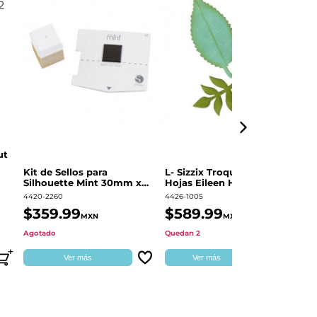
ut
Kit de Sellos para
L- Sizzix Troquel Grueso
Pl
Silhouette Mint 30mm x
Hojas Eileen Hull | 661111
Sw
60mm
4420-2260
4426-1005
49
$359.99
$589.99
$
MXN
MXN
Agotado
Quedan 2
Qu
Ver más
Ver más