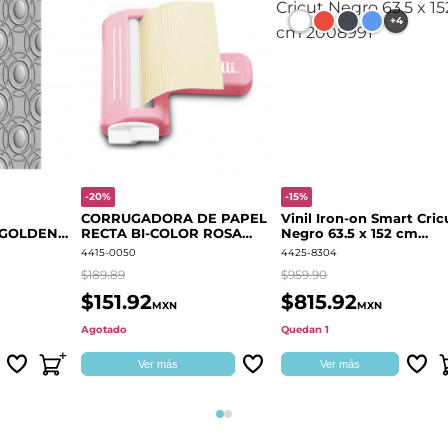
+4
-20%
-15%
CORRUGADORA DE PAPEL
Vinil Iron-on Smart Cric
 GOLDEN
RECTA BI-COLOR ROSA
Negro 63.5 x 152 cm
666700
QUELLI
2008991
4415-0050
4425-8304
$189.89
$959.90
$151.92
$815.92
MXN
MXN
Agotado
Quedan 1
Ver más
Ver más
Página 1
Página 2