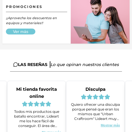
PROMOCIONES
¡¡Aprovecha los descuentos en
equipos y materiales!!
Ver más
LAS RESEÑAS
Lo que opinan nuestros clientes
Mi tienda favorita
Disculpa
online
Quiero ofrecer una disculpa
porque pensé que eran los
Todos mis productos que
mismos que "Urban
batallo encontrar, Lideart
Craftroom" Lideart muy
me los hace fácil de
amables me ayudaron a
conseguir. El área de
Mostrar más
gestionar un problema que
ventas es super amable y