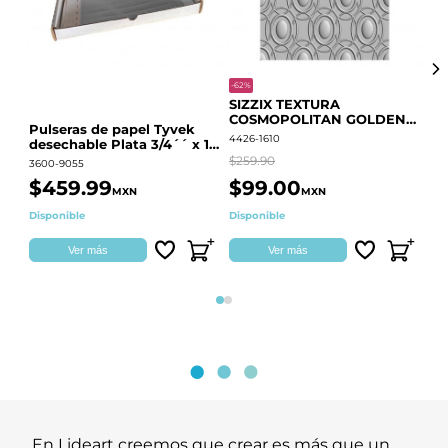
-62%
-20
SIZZIX TEXTURA
CO
COSMOPOLITAN GOLDEN
RE
Pulseras de papel Tyvek
RINGS S.PARK 666700
QU
4426-1610
441
desechable Plata 3/4´´ x 10
´´
$259.90
$18
3600-9055
$459.99
$99.00
$
MXN
MXN
Disponible
Disponible
Ag
Ver más
Ver más
Página 1
Página 2
En Lideart creemos que crear es más que un