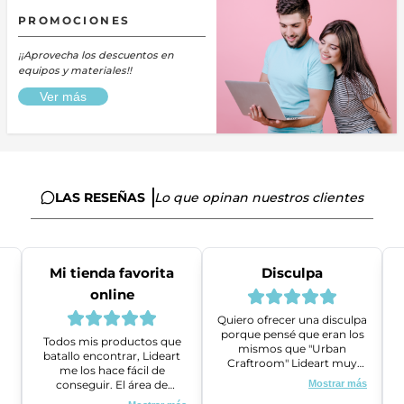
PROMOCIONES
¡¡Aprovecha los descuentos en
equipos y materiales!!
Ver más
LAS RESEÑAS
Lo que opinan nuestros clientes
Mi tienda favorita
Disculpa
online
Quiero ofrecer una disculpa
porque pensé que eran los
Todos mis productos que
mismos que "Urban
batallo encontrar, Lideart
Craftroom" Lideart muy
me los hace fácil de
amables me ayudaron a
conseguir. El área de
Mostrar más
gestionar un problema que
ventas es super amable y