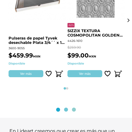
-62%
-20
SIZZIX TEXTURA
CO
COSMOPOLITAN GOLDEN
RE
Pulseras de papel Tyvek
RINGS S.PARK 666700
QU
4426-1610
441
desechable Plata 3/4´´ x 10
´´
$259.90
$18
3600-9055
$459.99
$99.00
$
MXN
MXN
Disponible
Disponible
Ag
Ver más
Ver más
Página 1
Página 2
En Lideart creemos que crear es más que un