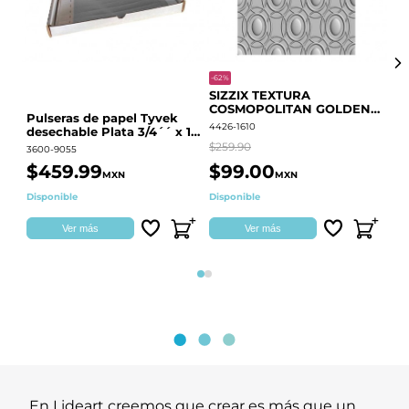
-62%
-20
SIZZIX TEXTURA
CO
COSMOPOLITAN GOLDEN
RE
Pulseras de papel Tyvek
RINGS S.PARK 666700
QU
4426-1610
441
desechable Plata 3/4´´ x 10
´´
$259.90
$18
3600-9055
$459.99
$99.00
$
MXN
MXN
Disponible
Disponible
Ag
Ver más
Ver más
Página 1
Página 2
En Lideart creemos que crear es más que un