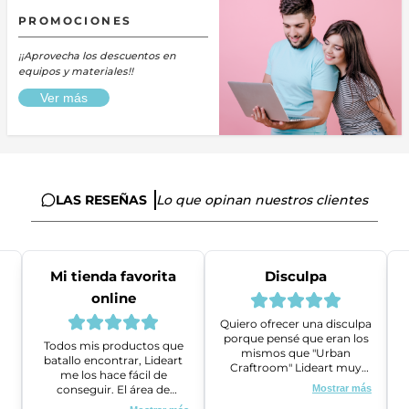
PROMOCIONES
¡¡Aprovecha los descuentos en
equipos y materiales!!
Ver más
LAS RESEÑAS
Lo que opinan nuestros clientes
Mi tienda favorita
Disculpa
online
Quiero ofrecer una disculpa
porque pensé que eran los
Todos mis productos que
mismos que "Urban
batallo encontrar, Lideart
Craftroom" Lideart muy
me los hace fácil de
amables me ayudaron a
conseguir. El área de
Mostrar más
gestionar un problema que
ventas es super amable y