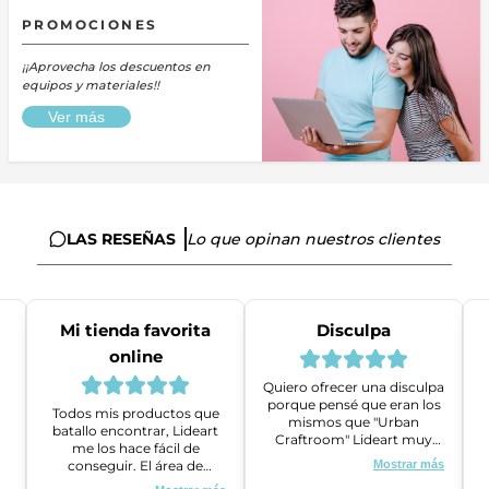
PROMOCIONES
¡¡Aprovecha los descuentos en
equipos y materiales!!
Ver más
LAS RESEÑAS
Lo que opinan nuestros clientes
Mi tienda favorita
Disculpa
online
Quiero ofrecer una disculpa
porque pensé que eran los
Todos mis productos que
mismos que "Urban
batallo encontrar, Lideart
Craftroom" Lideart muy
me los hace fácil de
amables me ayudaron a
conseguir. El área de
Mostrar más
gestionar un problema que
ventas es super amable y