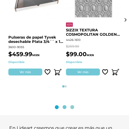
-62%
-20
SIZZIX TEXTURA
CO
COSMOPOLITAN GOLDEN
RE
Pulseras de papel Tyvek
RINGS S.PARK 666700
QU
4426-1610
441
desechable Plata 3/4´´ x 10
´´
$259.90
$18
3600-9055
$459.99
$99.00
$
MXN
MXN
Disponible
Disponible
Ag
Ver más
Ver más
Página 1
Página 2
En Lideart creemos que crear es más que un