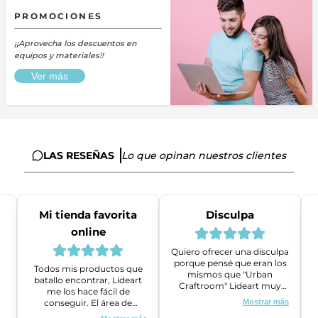
PROMOCIONES
¡¡Aprovecha los descuentos en
equipos y materiales!!
Ver más
LAS RESEÑAS
Lo que opinan nuestros clientes
Mi tienda favorita
Disculpa
online
Quiero ofrecer una disculpa
porque pensé que eran los
Todos mis productos que
mismos que "Urban
batallo encontrar, Lideart
Craftroom" Lideart muy
me los hace fácil de
amables me ayudaron a
conseguir. El área de
Mostrar más
gestionar un problema que
ventas es super amable y