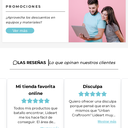
PROMOCIONES
¡¡Aprovecha los descuentos en
equipos y materiales!!
Ver más
LAS RESEÑAS
Lo que opinan nuestros clientes
Mi tienda favorita
Disculpa
online
Quiero ofrecer una disculpa
porque pensé que eran los
Todos mis productos que
mismos que "Urban
batallo encontrar, Lideart
Craftroom" Lideart muy
me los hace fácil de
amables me ayudaron a
conseguir. El área de
Mostrar más
gestionar un problema que
ventas es super amable y