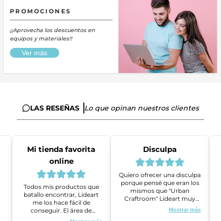
PROMOCIONES
¡¡Aprovecha los descuentos en
equipos y materiales!!
Ver más
LAS RESEÑAS
Lo que opinan nuestros clientes
Mi tienda favorita
Disculpa
online
Quiero ofrecer una disculpa
porque pensé que eran los
Todos mis productos que
mismos que "Urban
batallo encontrar, Lideart
Craftroom" Lideart muy
me los hace fácil de
amables me ayudaron a
conseguir. El área de
Mostrar más
gestionar un problema que
ventas es super amable y