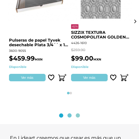
-62%
-20
SIZZIX TEXTURA
CO
COSMOPOLITAN GOLDEN
RE
Pulseras de papel Tyvek
RINGS S.PARK 666700
QU
4426-1610
441
desechable Plata 3/4´´ x 10
´´
$259.90
$18
3600-9055
$459.99
$99.00
$
MXN
MXN
Disponible
Disponible
Ag
Ver más
Ver más
Página 1
Página 2
En Lideart creemos que crear es más que un