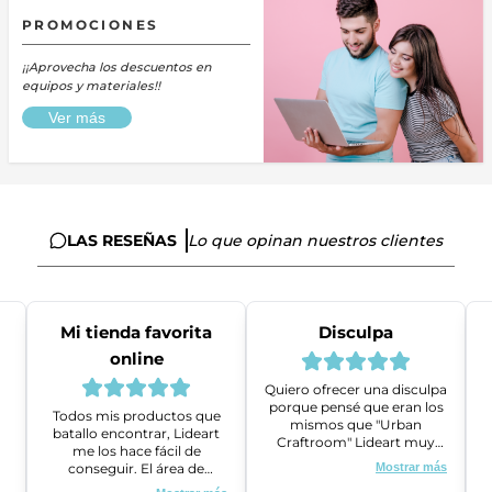
PROMOCIONES
¡¡Aprovecha los descuentos en
equipos y materiales!!
Ver más
LAS RESEÑAS
Lo que opinan nuestros clientes
Mi tienda favorita
Disculpa
online
Quiero ofrecer una disculpa
porque pensé que eran los
Todos mis productos que
mismos que "Urban
batallo encontrar, Lideart
Craftroom" Lideart muy
me los hace fácil de
amables me ayudaron a
conseguir. El área de
Mostrar más
gestionar un problema que
ventas es super amable y