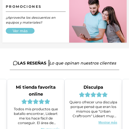
PROMOCIONES
¡¡Aprovecha los descuentos en
equipos y materiales!!
Ver más
LAS RESEÑAS
Lo que opinan nuestros clientes
Mi tienda favorita
Disculpa
online
Quiero ofrecer una disculpa
porque pensé que eran los
Todos mis productos que
mismos que "Urban
batallo encontrar, Lideart
Craftroom" Lideart muy
me los hace fácil de
amables me ayudaron a
conseguir. El área de
Mostrar más
gestionar un problema que
ventas es super amable y