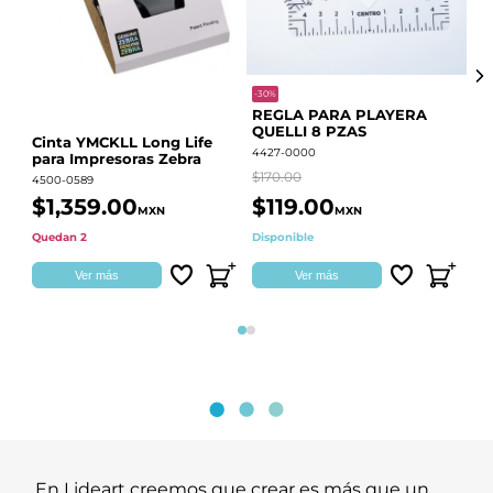
-30%
-68
REGLA PARA PLAYERA
Vi
QUELLI 8 PZAS
22
Cinta YMCKLL Long Life
4427-0000
442
para Impresoras Zebra
$170.00
$39
4500-0589
$1,359.00
$119.00
$
MXN
MXN
Quedan 2
Disponible
Dis
Ver más
Ver más
Página 1
Página 2
En Lideart creemos que crear es más que un