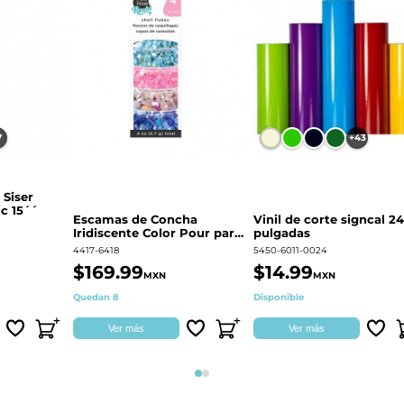
7
+43
 Siser
c 15´´
Escamas de Concha
Vinil de corte signcal 24
Iridiscente Color Pour para
pulgadas
decoración | 359687
4417-6418
5450-6011-0024
$169.99
$14.99
MXN
MXN
Quedan 8
Disponible
Ver más
Ver más
Página 1
Página 2