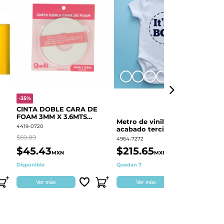
+8
-35%
-
CINTA DOBLE CARA DE
O
FOAM 3MM X 3.6MTS
E
Metro de vinil textil de
QUELLI 1 PIEZA
4419-0720
44
acabado terciopelo
Colortex® Terciopelo
$69.89
$6
4964-7272
$45.43
$215.65
$
MXN
MXN
Disponible
Quedan 7
Di
Ver más
Ver más