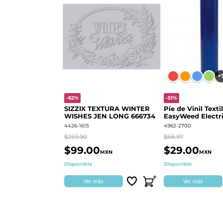
+
-62%
-51%
SIZZIX TEXTURA WINTER
Pie de Vinil Textil
WISHES JEN LONG 666734
EasyWeed Electri
4426-1615
4962-2700
$259.90
$58.97
$99.00
$29.00
MXN
MXN
Disponible
Disponible
Ver más
Ver más