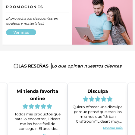
PROMOCIONES
¡¡Aprovecha los descuentos en
equipos y materiales!!
Ver más
LAS RESEÑAS
Lo que opinan nuestros clientes
Mi tienda favorita
Disculpa
online
Quiero ofrecer una disculpa
porque pensé que eran los
Todos mis productos que
mismos que "Urban
batallo encontrar, Lideart
Craftroom" Lideart muy
me los hace fácil de
amables me ayudaron a
conseguir. El área de
Mostrar más
gestionar un problema que
ventas es super amable y