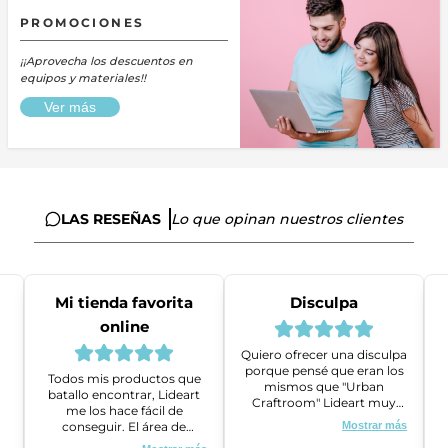
PROMOCIONES
¡¡Aprovecha los descuentos en
equipos y materiales!!
Ver más
LAS RESEÑAS
Lo que opinan nuestros clientes
Mi tienda favorita
Disculpa
online
Quiero ofrecer una disculpa
porque pensé que eran los
Todos mis productos que
mismos que "Urban
batallo encontrar, Lideart
Craftroom" Lideart muy
me los hace fácil de
amables me ayudaron a
conseguir. El área de
Mostrar más
gestionar un problema que
ventas es super amable y