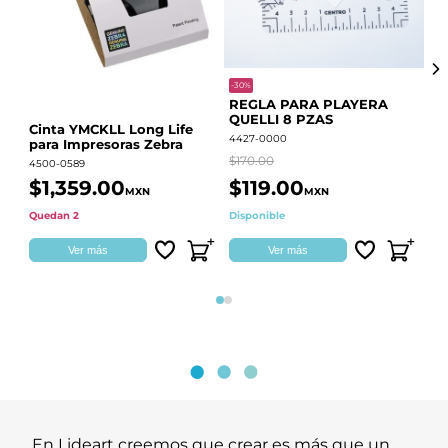
-30%
-68
REGLA PARA PLAYERA
Vi
QUELLI 8 PZAS
22
Cinta YMCKLL Long Life
4427-0000
442
para Impresoras Zebra
$170.00
$39
4500-0589
$1,359.00
$119.00
$
MXN
MXN
Quedan 2
Disponible
Dis
Ver más
Ver más
Página 1
Página 2
En Lideart creemos que crear es más que un