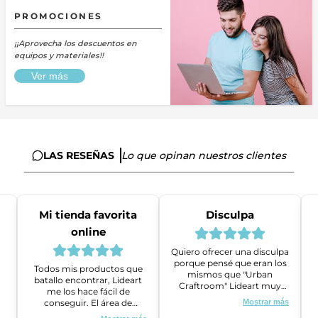
PROMOCIONES
¡¡Aprovecha los descuentos en
equipos y materiales!!
Ver más
LAS RESEÑAS
Lo que opinan nuestros clientes
Mi tienda favorita
Disculpa
online
Quiero ofrecer una disculpa
porque pensé que eran los
Todos mis productos que
mismos que "Urban
batallo encontrar, Lideart
Craftroom" Lideart muy
me los hace fácil de
amables me ayudaron a
conseguir. El área de
Mostrar más
gestionar un problema que
ventas es super amable y