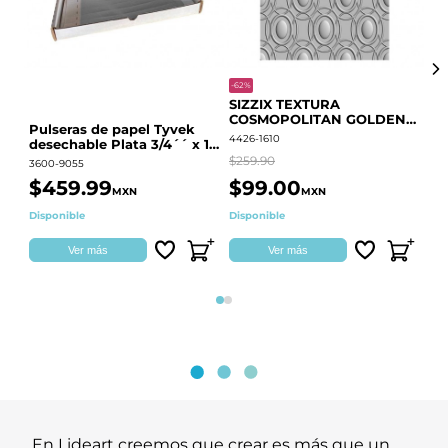
-62%
-20
SIZZIX TEXTURA
CO
COSMOPOLITAN GOLDEN
RE
Pulseras de papel Tyvek
RINGS S.PARK 666700
QU
4426-1610
441
desechable Plata 3/4´´ x 10
´´
$259.90
$18
3600-9055
$459.99
$99.00
$
MXN
MXN
Disponible
Disponible
Ag
Ver más
Ver más
Página 1
Página 2
En Lideart creemos que crear es más que un